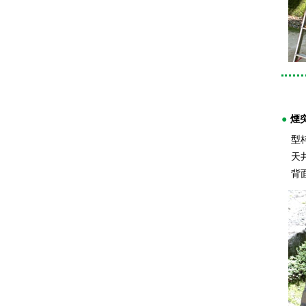
煙
型枠
天井
背面