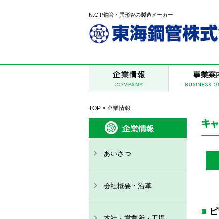
N.C.P鋼管・異形管の製造メーカー
TOP
> 企業情報
あいさつ
会社概要・沿革
ピ
本社・営業所・工場