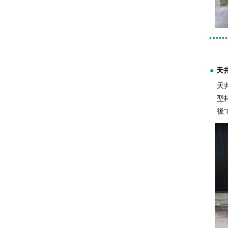
天
天井
型枠
後で