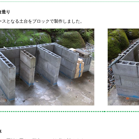
台造り
スとなる土台をブロックで製作しました。
体