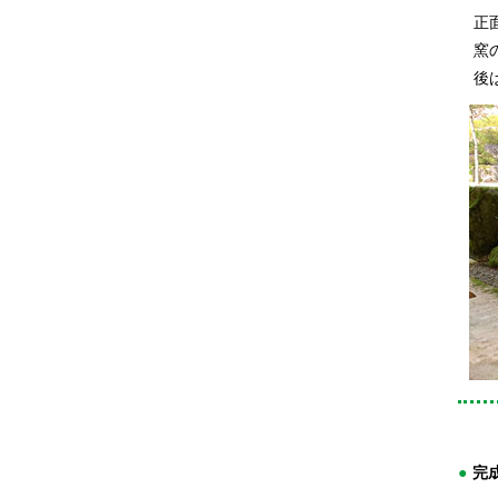
正面
窯の
後は
完